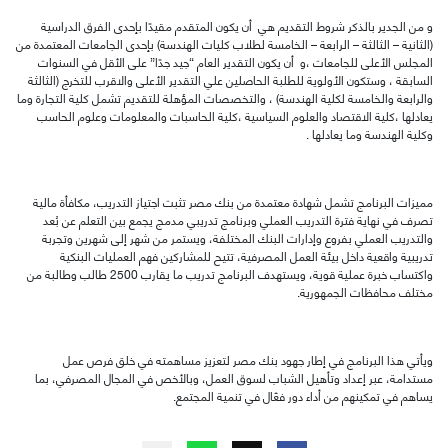
و من الجدير بالذكر
شروط التقديم هي أن يكون المتقدم مقيدًا بإحدى الفرق الدراسية
(الثانية – الثالثة – الرابعة – الخامسة لطلاب كليات الهندسة) بإحدى الجامعات المعتمدة من
المجلس الأعلى للجامعات ،و أن يكون التقدير العام “جيد جدًا” على الأقل في السنوات
السابقة ، وستكون الأولوية للطلبة الحاصلين علي التقدير الأعلى والاقرب للتخرج (الثالثة
والرابعة والخامسة لكلية الهندسة) ، والتخصصات المؤهلة للتقديم تشمل كلية التجارة وما
يعادلها ،كلية الاقتصاد والعلوم السياسية ،كلية الحاسبات والمعلومات وعلوم الحاسب
وكلية الهندسة وما يعادلها .
مميزات البرنامج تشمل شهادة معتمدة من بنك مصر تثبت اجتياز التدريب، مكافأة مالية
تصرف في نهاية فترة التدريب العملي وبرنامج تدريبي مدمج يجمع بين التعلم عن بُعد
والتدريب العملي بفروع وإدارات البنك المختلفة، ويستمر من شهر إلى شهرين وتجربة
تدريبية واقعية داخل بيئة العمل المصرفية، تتيح للمشاركين فهم العمليات البنكية
واكتساب خبرة عملية قوية، ويستهدف البرنامج تدريب ما يقارب 2500 طالب وطالبة من
مختلف محافظات الجمهورية.
ويأتي هذا البرنامج في إطار جهود بنك مصر لتعزيز مساهمته في خلق فرص عمل
مستدامة، عبر إعداد وتأهيل الشباب لسوق العمل، وبالأخص في المجال المصرفي، بما
يساهم في تمكينهم من أداء دور فعّال في تنمية المجتمع.