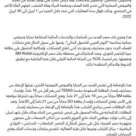
والعروض المجانية التي تخدم كافة العملاء وبخاصة المرأة
و
فئة الشباب
،
كونهم الفئة الأكبر
في المجتمع، وذلك طوال مدة
الفعاليات
التي تمتد خلال
الفترة من
1 ابريل الى 30 ابريل
2022.
هذا
ويتيح بنك مصر العديد من المنتجات والخدمات المالية المختلفة بمزايا وعروض
مجانية بمناسبة "اليوم
العربي للشمول المالي
"،
و
منها على سبيل المثال فتح حسابات
للعملاء الجدد بدون مصاريف وبدون حد أدنى لفتح الحسابات،
و
إمكانية الحصول على بطاقة
ميزة للخصم الفوري
،
و
عند الاشتراك في محفظة بنك مصر
الإلكترونية
BM Wallet
وتفعيلها،
يتم استرداد 20% من الحركة المالية الأول
ى
خلال فترة الفاعلية
مع تطبيق
الشروط
والاحكام المنظمة
لذلك.
هذا
بالإضافة إلى
تقديم العديد
من المزايا والعروض الترويجية
الأخرى؛
و
منها ال
عفاء من
مصاريف إصدار البطاقة المدفوعة مقدما
TEENS
لمن هم أقل
من 16 عاماً، وإصدار
بطاقة
BM
مجاناً
من سن 16 عاماً إلى 21 عاماً،
وفتح الحسابات مجاناً دون اشتراط موافقة
ولى الأمر،
و
فتح الحسابات وإصدار بطاقة
GO
مجاناً
من سن 21 عاماً إلى 30عاماً
.
وتعد
تلك البطاقات ضمن برنامج
الشباب.
هذا بالإضافة
إ
لى ال
عفاء من مصاريف
إ
صدار
البطاقات الائتمانية
في حالة الحصول على قرض شخصي من البنك وذلك
خلال شهر
ابريل،
إلى جانب تواجد موظفي البنك خارج الفروع بالعديد من أماكن التجمعات على مستوى
جمهورية مصر العربية
، مثل
على سبيل المثال لا الحصر
،
الجامعات – المدارس – النوادي
الرياضية –
مراكز الشباب
وغيرها
خلال فترة الفعالية
،
لتقديم منتجات وخدمات البنك وفتح
الحسابات للعملاء
.