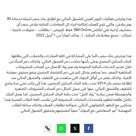
هذا وتتزامن فعاليات اليوم العربي للشمول المالي مع اطلاق بنك مصر لحملة خدماتنا 90
يوم
ببلاش،
والتي تتيح للعملاء إمكانية اجراء كل المعاملات البنكية ببلاش بدون أي
مصاريف إدارية علي ابلكشن
BM Online
فقط
(
قروض
–
بطاقات
- تحويلات خارجية -
شيكات - جميع معاملاتك البنكية.. )
، وذلك
اعتباراً من 1 أبريل 2022
هذا
ويحرص بنك
مصر دائما على المشاركة في كافة المبادرات والحملات التي يطلقها
البنك المركزي المصري وعلى رأسها حملات دعم الشمول المالي، وكذلك دعم المرأة من
خلال تقديم الخدمات المالية المتنوعة وتدعيم رواد الأعمال من أصحاب المشروعات
المتناهية الصغر، مما يساهم بشكل كبير في دعم الاقتصاد المصري ورفع مستوى معيشة
الأفراد. وكذلك يعتبر من أوائل البنوك التي ساهمت في التثقيف والشمول المالي منذ
إطلاقه بمصر عام 2014
تحت رعاية البنك المركزي المصري
،
هذا إلى جانب تبني عدة برامج
للتثقيف والشمول المالي، منها على سبيل المثال دعم أصحاب المشروعات
الصغيرة
والمتوسطة ضمن مبادرة "رواد النيل"
تحت رعاية البنك المركزي المصري
، كما يعمل
البنك
بكامل طاقته لتطوير واستحداث المنتجات المصرفية التي تناسب كافة الفئات العمرية وبما
يتماشى مع التطور التكنولوجي الحالي، لمواكبة تطلعات العملاء وكذلك مراعاة الفئات
المهمشة "غير المتعاملين مع البنوك" سعياً لتضمينهم وتحقيق الشمول المالي .