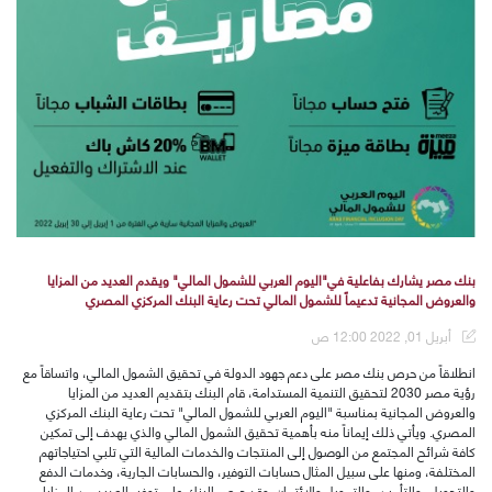
بنك مصر يشارك بفاعلية في"اليوم العربي للشمول المالي" ويقدم العديد من المزايا
والعروض المجانية تدعيماً للشمول المالي تحت رعاية البنك المركزي المصري
أبريل 01, 2022 12:00 ص
انطلاقاً من حرص بنك مصر على دعم جهود الدولة في تحقيق الشمول المالي
،
و
اتساقاً مع
رؤية مصر 2030 لتحقيق التنمية المستدامة، قام البنك بتقديم العديد من
المزايا
والعروض المجانية
بمناسبة
"اليوم
العربي للشمول المالي
" تحت
رعاية البنك المركزي
المصري
.
و
يأتي ذلك
إ
يماناً منه بأهمية تحقيق الشمول المالي والذي يهدف إلى تمكين
كافة شرائح المجتمع من الوصول إلى المنتجات والخدمات المالية التي تلبي احتياجاتهم
المختلفة
،
و
منها على سبيل المثال حسابات
ال
توفير، و
ال
حسابات
ال
جارية، وخدمات الدفع
والتحويل، والتأمين،
و
التمويل والائتمان
.
وقد حرص البنك على توفير العديد من المزايا