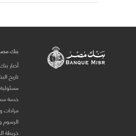
بنك مصر
أخبار بن
تاريخ الب
مسئولية 
خدمة سدا
مزادات و
الرسوم وا
خريطة ال