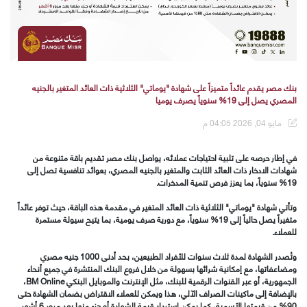
بنك مصر يقدم عائداً متميزاً على شهادة "يوماتي" الثلاثية ذات العائد المتغير بالجنيه
المصري يصل إلى 19% سنوياً يصرف يوميا
مايو 04, 2026 04:05 م
في إطار حرصه على تلبية احتياجات عملائه، يواصل بنك مصر تقديم باقة متنوعة من
شهادات الادخار ذات العائد الثابت والمتغير بالجنيه المصري، بعوائد تنافسية تصل إلى
19% سنوياً، بما يعزز فرص تنمية المدخرات.
وتأتي شهادة "يوماتي" الثلاثية ذات العائد المتغير في مقدمة هذه الباقة، حيث توفر عائداً
متغيراً يصل حالياً إلى 19% سنوياً، مع دورية صرف يومية، بما يتيح سيولة مستمرة
للعملاء.
وتُصدر الشهادة لمدة ثلاث سنوات للأفراد الطبيعين، بحد أدنى 1000 جنيه مصري
ومضاعفاتها، مع إمكانية شرائها بسهولة من خلال فروع البنك المنتشرة في جميع أنحاء
الجمهورية، أو عبر القنوات الرقمية للبنك، مثل الإنترنت والموبايل البنكي BM Online،
بالإضافة إلى ماكينات الصراف الآلي، هذا ويمكن للعملاء الاقتراض بضمان الشهادة حتى
90% من قيمتها الأسمية، كما يمكن استرداد قيمة الشهادة أو جزء منها بعد مرور 6 أشهر