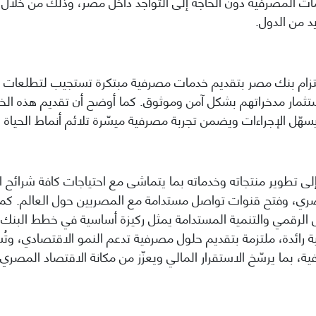
مات المصرفية دون الحاجة إلى التواجد داخل مصر، وذلك من خلال 
د من الدول
.
لتزام بنك مصر بتقديم خدمات مصرفية مبتكرة تستجيب لتطلعات ال
واستثمار مدخراتهم بشكل آمن وموثوق. كما أوضح أن تقديم هذه الخ
سهّل الإجراءات ويضمن تجربة مصرفية ميسّرة تلائم أنماط الحياة 
ى تطوير منتجاته وخدماته بما يتماشى مع احتياجات كافة شرائح الع
ري، وفتح قنوات تواصل مستدامة مع المصريين حول العالم. كما ش
ول الرقمي والتنمية المستدامة يمثل ركيزة أساسية في خطط البنك 
ائدة، ملتزمة بتقديم حلول مصرفية تدعم النمو الاقتصادي، وت
، بما يرسّخ الاستقرار المالي ويعزّز من مكانة الاقتصاد المصر