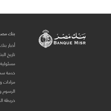
بنك مصر
أخبار بن
تاريخ الب
مسئولية 
خدمة سدا
مزادات و
الرسوم وا
خريطة ال