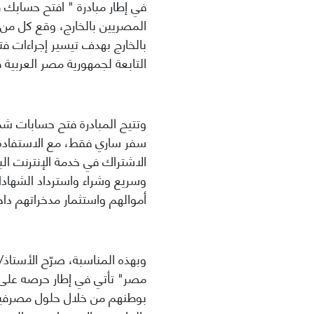
في إطار مبادرة " افتح حسابك 
المصريين بالخارج، وقع كل من
بالخارج بهدف
تيسير إجراءات فت
التابعة لجمهورية مصر العربية
وتتيح المبادرة فتح حسابات شم
سفر ساري فقط، مع الاستفادة م
الاشتراك في خدمة الإنترنت الب
وسريع وشراء واسترداد الشهادا
أموالهم واستثمار مدخراتهم دا
وبهذه المناسبة، صرّح الأستاذ
مصر" تأتي في إطار حرصه على د
بوطنهم من خلال حلول مصرفية 