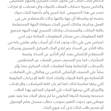
والخاص بسرية حسابات العملاء بالبنوك واي تعديلات او قرارات
تصدر في هذا الخصوص. كما اصرح وأقر بأحقية البنك سواء
بنفسه او بواسطة أي جهة يكلفها بذلك بالاستعلام عنى فى
العمل وخارجة, وكذلك أصرح للبنك بموافاة الجهة المستعلمة
بكافة البيانات والمستندات وكذلك التصريح لهذه الجهه بتجميع
كافة المعلومات من مصادر المعلومات المتاحة دون ادني
اعتراض مني علي ذلك ودون ابداء أي أسباب واقر بعلمي بانه في
حاله التأخر عن السداد يتم ابلاغ البنك المركزي المصري وشركات
الاستعلام الائتماني بعدد أيام التأخير عن السداد وقيمة
المتأخرات كما يتم التصنيف ضمن العملاء غير المنتظمين
بالسجلات الإئتمانية وفقاً لتعليمات البنك المركزي مما يؤثر
سلباً علي التصيف الإئتماني الخاص بي وبالتالي علي التعاملات
الائتمانية مع كاقة البنوك وللبنك اتخاذ كافة الإجراءات القانونية
التي يراها مناسبة لذلك كما اقر بان كافة المراسلات والإعلانات
والأوراق التي يرسلها البنك علي العنوان المذكور بهذا الطلب
صحيحية ومنتجة لأثرها القانوني ما لم يخطر البنك بما يفيد تغيير
موطني فور حدوث التغيير بموجب خطاب مسجل بعلم الوصول
أو تقديم طلب لذلك لدي أحد فروع البنك