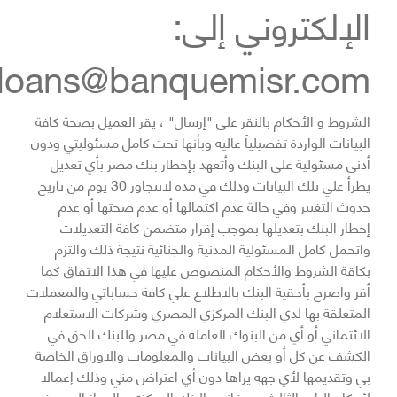
الإلكتروني إلى:
loans@banquemisr.com
الشروط و الأحكام بالنقر على "إرسال" ، يقر العميل بصحة كافة
البيانات الواردة تفصيلياً عاليه وبأنها تحت كامل مسئوليتي ودون
أدني مسئولية علي البنك وأتعهد بإخطار بنك مصر بأي تعديل
يطرأ علي تلك البيانات وذلك في مدة لاتتجاوز 30 يوم من تاريخ
حدوث التغيير وفي حالة عدم اكتمالها أو عدم صحتها أو عدم
إخطار البنك بتعديلها بموجب إقرار متضمن كافة التعديلات
واتحمل كامل المسئولية المدنية والجنائية نتيجة ذلك والتزم
بكاقة الشروط والأحكام المنصوص عليها في هذا الاتفاق كما
أقر واصرح بأحقية البنك بالاطلاع علي كافة حساباتي والمعملات
المتعلقة بها لدي البنك المركزي المصري وشركات الاستعلام
الائتماني أو أي من البنوك العاملة في مصر وللبنك الحق في
الكشف عن كل أو بعض البيانات والمعلومات والاوراق الخاصة
بي وتقديمها لأي جهه يراها دون أي اعتراض مني وذلك إعمالا
لأحكام الباب الثالث من قانون البنك المركزي والجهاز المصرفي