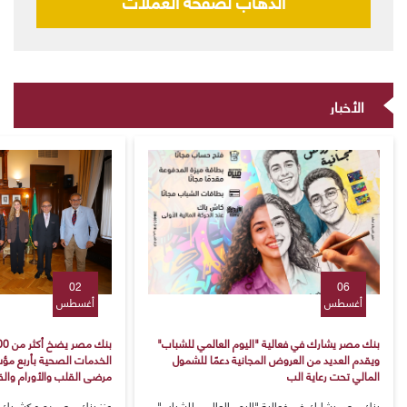
الذهاب لصفحه العملات
الأخبار
02
06
أغسطس
أغسطس
بنك مصر يشارك في فعالية "اليوم العالمي للشباب"
ويقدم العديد من العروض المجانية دعمًا للشمول
الخدمات الصحية بأربع مؤس
المالي تحت رعاية الب
مرضى القلب والأورام وا
​بنك مصر يشارك في فعالية "اليوم العالمي للشباب"
​عزز بنك مصر دوره كشريك