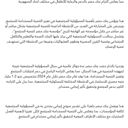
مما يعكس التزام بنك مصر بالدعم والرعاية للأطفال في مختلف أنحاء الجمهورية
.
هذا ويؤمن بنك مصر بأهمية المسؤولية المجتمعية في تعزيز التنمية المستدامة للمجتمع،
ويحرص على المشاركة في العديد من الأنشطة الداعمة للتنمية المجتمعية بشكل مباشر أو
غير مباشر من خلال مؤسسته غير الهادفة للربح "مؤسسة بنك مصر لتنمية المجتمع"،
وتشمل مجالات المسؤولية المجتمعية التي يركز عليها البنك الصحة والتعليم والتكافل
الاجتماعي وتنمية القرى المصرية وتطوير العشوائيات وغيرها من الانشطة التي تستهدف
تنمية الإنسان
.
وجديرا بالذكر حصد بنك مصر عدة جوائز عالمية في مجال المسؤولية المجتمعية نتيجة
لجهوده المتميزة في هذا المجال، مما يعكس التزامه الراسخ في دعم احتياجات المجتمع
وتعزيز التنمية المستدامة، هذا وقد قام بنك مصر خلال عام 2024 بتخصيص نحو 1.2 مليار
جنيه مصري للاستثمار في الانشطة المختلفة للمسئولية المجتمعية، مما يدل على التزامه
الكبير بدعم المجتمع وتحقيق تأثير إيجابي مستدام
.
هذا ويعمل بنك مصر جاهدًا على تقديم نموذج إيجابي يحتذى به في المسؤولية المجتمعية
لكافة المؤسسات، بما ينعكس على التنمية المستدامة للمجتمع ككل. تعزيزا لأهمية العمل
المشترك مع مختلف الأطراف المعنية لتحقيق تأثير إيجابي مستدام في المجتمع.