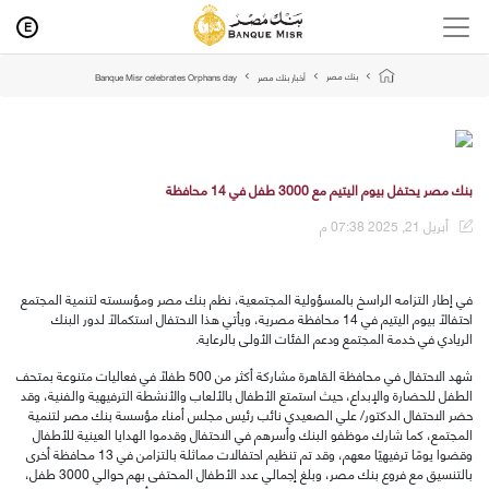
E
بنك مصر
أخبار بنك مصر
Banque Misr celebrates Orphans day
بنك مصر يحتفل بيوم اليتيم مع 3000 طفل في 14 محافظة
أبريل 21, 2025 07:38 م
في إطار التزامه الراسخ بالمسؤولية المجتمعية، نظم بنك مصر ومؤسسته لتنمية المجتمع
احتفالًا بيوم اليتيم في 14 محافظة مصرية، ويأتي هذا الاحتفال استكمالًا لدور البنك
الريادي في خدمة المجتمع ودعم الفئات الأولى بالرعاية
.
شهد الاحتفال في محافظة القاهرة مشاركة أكثر من
500
طفلًا في فعاليات متنوعة بمتحف
الطفل للحضارة والإبداع، حيث استمتع الأطفال بالألعاب والأنشطة الترفيهية والفنية، وقد
حضر الاحتفال الدكتور/ علي الصعيدي نائب رئيس مجلس أمناء مؤسسة بنك مصر لتنمية
المجتمع، كما شارك موظفو البنك وأسرهم في الاحتفال وقدموا الهدايا العينية للأطفال
وقضوا يومًا ترفيهيًا معهم، وقد تم تنظيم احتفالات مماثلة بالتزامن في 13 محافظة أخرى
بالتنسيق مع فروع بنك مصر، وبلغ إجمالي عدد الأطفال المحتفى بهم حوالي 3000 طفل،